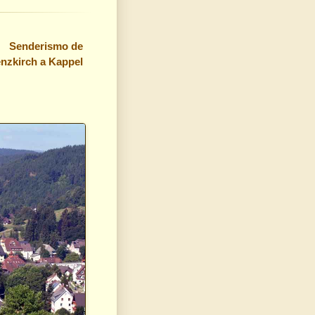
Senderismo de
nzkirch a Kappel