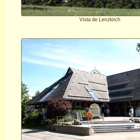
Vista de Lenzkirch