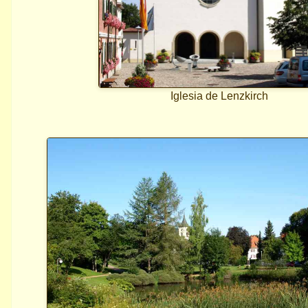
Iglesia de Lenzkirch