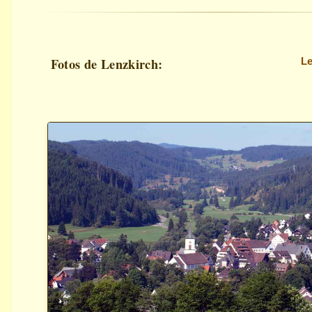
Fotos de Lenzkirch:
Le